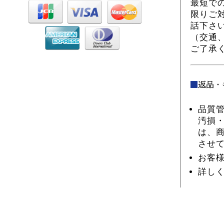
最短で
限りご
話下さ
（交通
ご了承
品質
汚損
は、
させ
お客
詳し