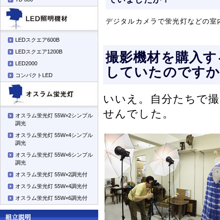
デジタルカメラで蛍光灯などの室
LEDスクエア600B
LEDスクエア1200B
撮影機材を購入す
LED2000
していたのですか
コンパクトLED
いいえ。自分たちで
せんでした。
オスラム蛍光灯 55W×2シンプル
調光
オスラム蛍光灯 55W×4シンプル
調光
オスラム蛍光灯 55W×6シンプル
調光
オスラム蛍光灯 55W×2調光付
オスラム蛍光灯 55W×4調光付
オスラム蛍光灯 55W×6調光付