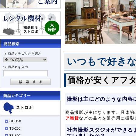
商品カテゴリから選ぶ
いつもで好き
商品名を入力
価格が安くアフ
撮影は主にどのような内容
商品撮影が主になります。具体的
ア雑貨
などの品々を販売用に撮影
GB-150
TB-250
社内撮影スタジオができる
ていましたか？
TB-600