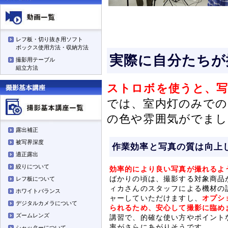
レフ板・切り抜き用ソフト
ボックス使用方法・収納方法
実際に自分たちが
撮影用テーブル
組立方法
ストロボを使うと、写
では、室内灯のみでの
の色や雰囲気がでまし
露出補正
被写界深度
作業効率と写真の質は向上
適正露出
絞りについて
効率的により良い写真が撮れるよ
ばかりの頃は、撮影する対象商品
レフ板について
ィカさんのスタッフによる機材の
ホワイトバランス
ャーしていただけますし、
オプシ
デジタルカメラについて
られるため、安心して撮影に臨め
ズームレンズ
講習で、的確な使い方やポイント
率がさらにあがりそうです
シャッターについて