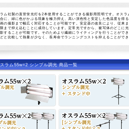
スラム社製の直管蛍光灯を2本使用することができる撮影用照明です。オスラ
場合に、緑に色がかぶる現象を極力抑え、高い演色性と安定した色温度を得る
動画の撮影まで幅広く対応することが可能です。安定器の改良により、従来ま
極限まで抑え込むことに成功しています。定常光ですから、被写体のどこに光
撮影することが可能です。そのためより繊細にライティングを行うことができ
などと比較して熱量が少なく、長寿命でランニングコストを抑えることができ
スラム55w☓2 シンプル調光 商品一覧