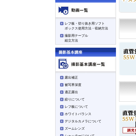
レフ板・切り抜き用ソフト
ボックス使用方法・収納方法
撮影用テーブル
組立方法
露出補正
被写界深度
適正露出
絞りについて
レフ板について
ホワイトバランス
デジタルカメラについて
ズームレンズ
シャッターについて