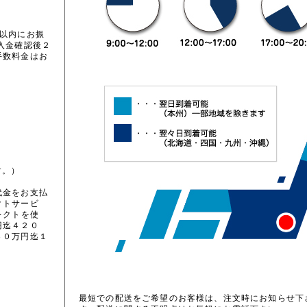
間以内にお振
入金確認後２
手数料金はお
す。）
代金をお支払
クトサービ
レクトを使
円迄４２０
３０万円迄１
最短での配送をご希望のお客様は、注文時にお知らせ下